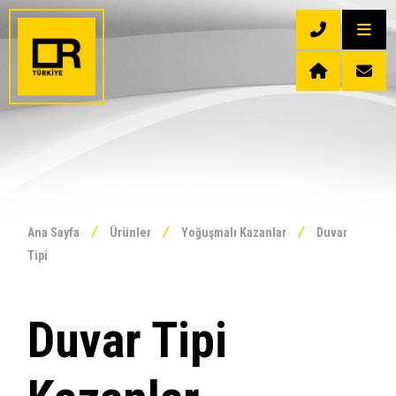
/
/
/
Ana Sayfa
Ürünler
Yoğuşmalı Kazanlar
Duvar
Tipi
Duvar Tipi